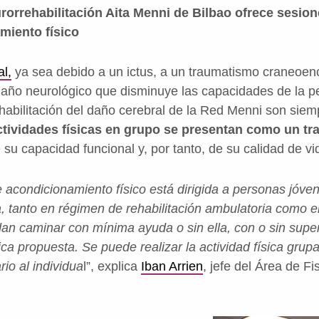
rorrehabilitación Aita Menni de Bilbao ofrece sesio
miento físico
al,
ya sea debido a un ictus, a un traumatismo craneoenc
 daño neurológico que disminuye las capacidades de la p
habilitación del daño cerebral de la Red Menni son siem
ctividades físicas en grupo se presentan como un tr
 su capacidad funcional y, por tanto, de su calidad de vi
e acondicionamiento físico está dirigida a personas jóv
, tanto en régimen de rehabilitación ambulatoria como 
n caminar con mínima ayuda o sin ella, con o sin superv
sica propuesta. Se puede realizar la actividad física gru
io al individua
l”, explica
Iban Arrien
, jefe del Área de Fi