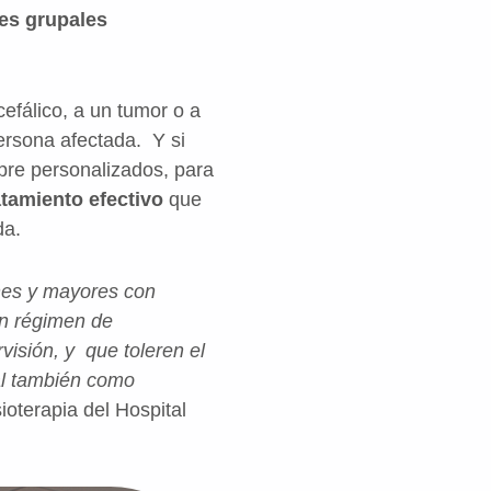
nes grupales
efálico, a un tumor o a
ersona afectada. Y si
pre personalizados, para
atamiento efectivo
que
da.
enes y mayores con
en régimen de
isión, y que toleren el
pal también como
sioterapia del Hospital