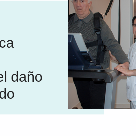
ica
el daño
ido