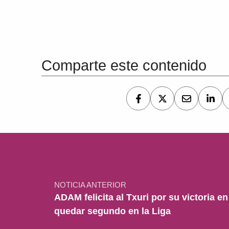
Volver a la navegación principal
Comparte este contenido
Navegación de entradas
NOTICIA ANTERIOR
ADAM felicita al Txuri por su victoria e
quedar segundo en la Liga