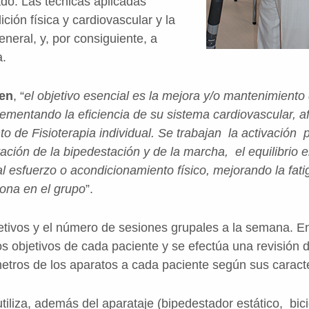
ado. Las técnicas aplicadas
ción física y cardiovascular y la
neral, y, por consiguiente, a
a.
ien
, “
el objetivo esencial es la mejora y/o mantenimiento
crementando la eficiencia de su sistema cardiovascular, 
to de Fisioterapia individual. Se trabajan la activación p
itación de la bipedestación y de la marcha, el equilibrio 
al esfuerzo o acondicionamiento físico, mejorando la fatig
sona en el grupo
”.
tivos y el número de sesiones grupales a la semana. E
los objetivos de cada paciente y se efectúa una revisión d
metros de los aparatos a cada paciente según sus caracte
tiliza, además del aparataje (bipedestador estático, bicic