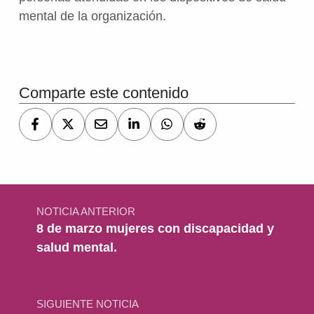
mental de la organización.
Volver a la navegación principal
Comparte este contenido
Navegación de entradas
NOTICIA ANTERIOR
8 de marzo mujeres con discapacidad y
salud mental.
SIGUIENTE NOTICIA