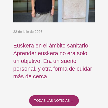
22 de julio de 2026
15 
a
Euskera en el ámbito sanitario:
Co
Aprender euskera no era solo
Ja
un objetivo. Era un sueño
mo
personal, y otra forma de cuidar
Os
más de cerca
Eu
TODAS LAS NOTICIAS →