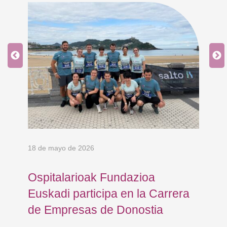
18 de mayo de 2026
9 d
Ospitalarioak Fundazioa
En
Euskadi participa en la Carrera
Ce
de Empresas de Donostia
Dí