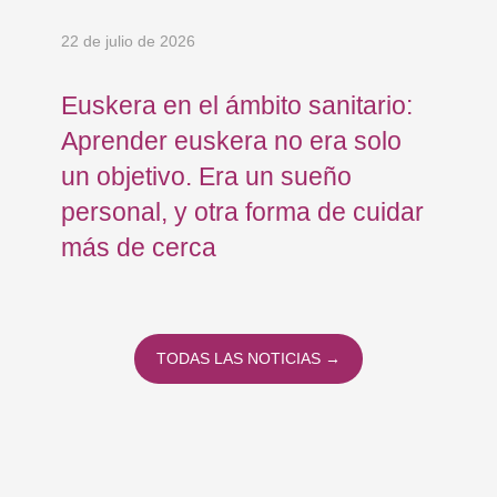
22 de julio de 2026
15 
Euskera en el ámbito sanitario:
Co
Aprender euskera no era solo
Ja
un objetivo. Era un sueño
mo
personal, y otra forma de cuidar
Os
más de cerca
Eu
TODAS LAS NOTICIAS →