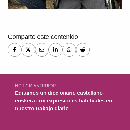
Volver a la navegación principal
Comparte este contenido
Navegación de entradas
NOTICIA ANTERIOR
Editamos un diccionario castellano-
euskera con expresiones habituales en
nuestro trabajo diario