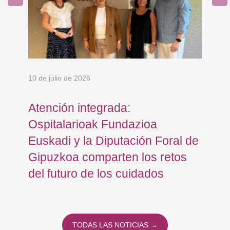
10 de julio de 2026
8 d
Atención integrada:
Jo
Ospitalarioak Fundazioa
re
Euskadi y la Diputación Foral de
ex
Gipuzkoa comparten los retos
En
del futuro de los cuidados
TODAS LAS NOTICIAS →