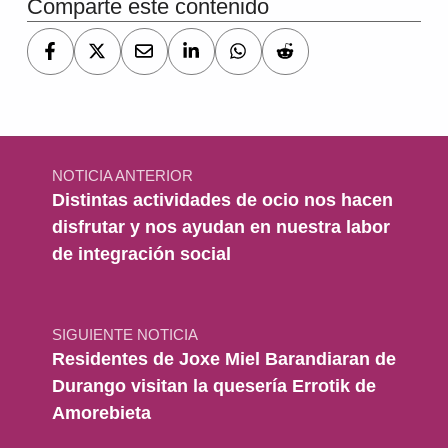
Comparte este contenido
Navegación de entradas
NOTICIA ANTERIOR
Distintas actividades de ocio nos hacen
disfrutar y nos ayudan en nuestra labor
de integración social
SIGUIENTE NOTICIA
Residentes de Joxe Miel Barandiaran de
Durango visitan la quesería Errotik de
Amorebieta