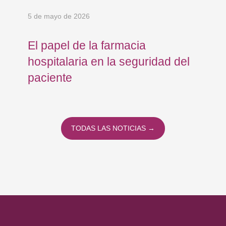
5 de mayo de 2026
24 
El papel de la farmacia
Os
hospitalaria en la seguridad del
Eu
paciente
co
co
To
TODAS LAS NOTICIAS →