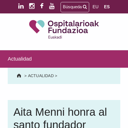
Saltar al contenido principal
Saltar al pie de página
Búsqueda
EU
ES
Ospitalarioak Fundazioa Euskadi (antes Aita Menni)
SALUD MENTAL | DISCAPACIDAD INTELECTUAL | NEURORREHABILITACIÓN Y DAÑO CEREBRAL | PERSONA MAYOR
Actualidad
>
ACTUALIDAD
>
Aita Menni honra al
santo fundador