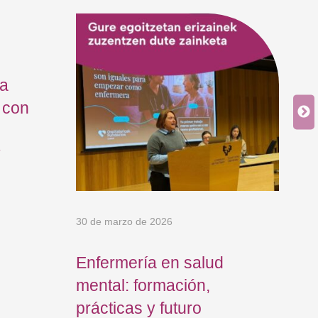
ía
 con
y
30 de marzo de 2026
12 
Enfermería en salud
El
mental: formación,
In
prácticas y futuro
ne