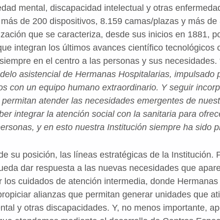
dad mental, discapacidad intelectual y otras enfermeda
 más de 200 dispositivos, 8.159 camas/plazas y más de 
ización que se caracteriza, desde sus inicios en 1881, p
que integran los últimos avances científico tecnológicos
iempre en el centro a las personas y sus necesidades. 
elo asistencial de Hermanas Hospitalarias, impulsado 
dos con un equipo humano extraordinario. Y seguir inco
ue permitan atender las necesidades emergentes de nues
er integrar la atención social con la sanitaria para ofre
personas, y en esto nuestra Institución siempre ha sido p
e su posición, las líneas estratégicas de la Institución.
pueda dar respuesta a las nuevas necesidades que apar
 los cuidados de atención intermedia, donde Hermanas 
 propiciar alianzas que permitan generar unidades que at
tal y otras discapacidades. Y, no menos importante, apo