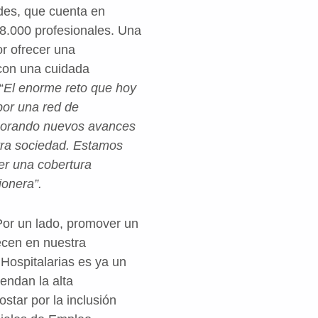
des, que cuenta en
8.000 profesionales. Una
or ofrecer una
 con una cuidada
“
El enorme reto que hoy
por una red de
rporando nuevos avances
tra sociedad. Estamos
cer una cobertura
ionera”.
 Por un lado, promover un
ecen en nuestra
Hospitalarias es ya un
iendan la alta
star por la inclusión