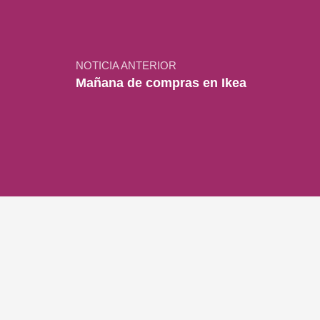
Navegación de entradas
NOTICIA ANTERIOR
Mañana de compras en Ikea