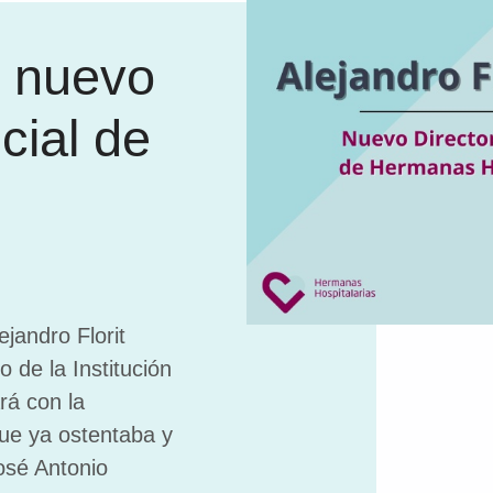
, nuevo
cial de
jandro Florit
o de la Institución
á con la
que ya ostentaba y
José Antonio