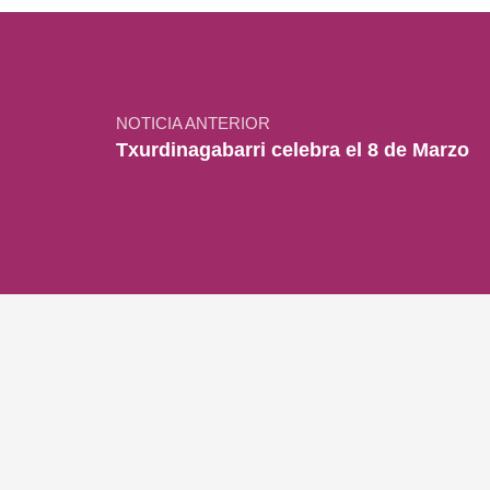
Navegación de entradas
NOTICIA ANTERIOR
Txurdinagabarri celebra el 8 de Marzo