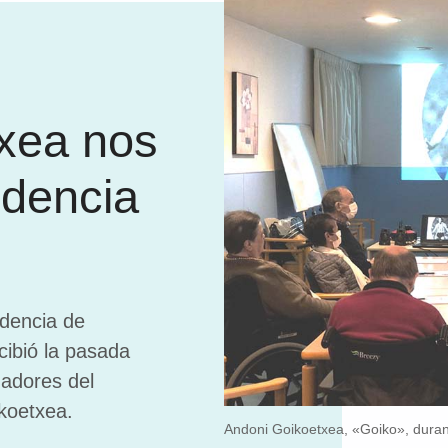
xea nos
idencia
idencia de
ibió la pasada
gadores del
koetxea.
Andoni Goikoetxea, «Goiko», durant