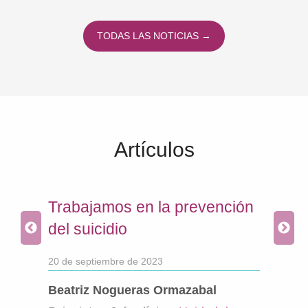
TODAS LAS NOTICIAS →
Artículos
Trabajamos en la prevención
Impo
del suicidio
físi
equ
20 de septiembre de 2023
pár
Beatriz Nogueras Ormazabal
8 de 