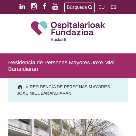
Saltar al contenido principal
Saltar al pie de página
Búsqueda
EU
ES
Ospitalarioak Fundazioa Euskadi (antes Aita Menni)
SALUD MENTAL | DISCAPACIDAD INTELECTUAL | NEURORREHABILITACIÓN Y DAÑO CEREBRAL | PERSONA MAYOR
Residencia de Personas Mayores Joxe Miel
Barandiaran
>
RESIDENCIA DE PERSONAS MAYORES
JOXE MIEL BARANDIARAN