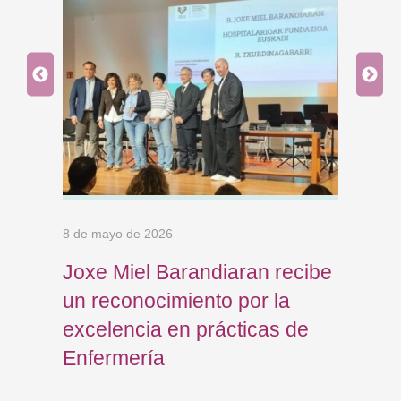
6 de 
8 d
dis
8 de mayo de 2026
a y
Joxe Miel Barandiaran recibe
San
un reconocimiento por la
excelencia en prácticas de
Enfermería