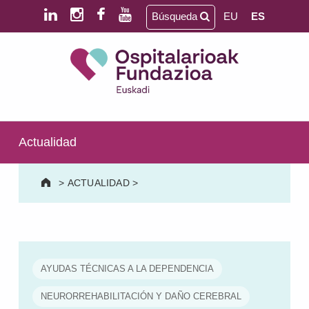
Saltar al contenido principal
Saltar al pie de página
Búsqueda
EU
ES
Ospitalarioak Fundazioa Euskadi (antes Aita Menni)
SALUD MENTAL | DISCAPACIDAD INTELECTUAL | NEURORREHABILITACIÓN Y DAÑO CEREBRAL | PERSONA MAYOR
Actualidad
>
ACTUALIDAD
>
AYUDAS TÉCNICAS A LA DEPENDENCIA
NEURORREHABILITACIÓN Y DAÑO CEREBRAL