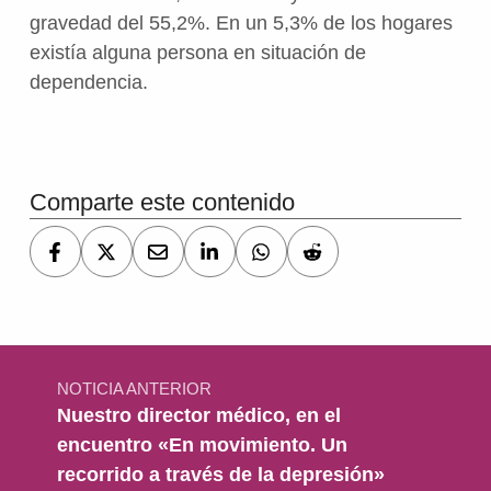
gravedad del 55,2%. En un 5,3% de los hogares
existía alguna persona en situación de
dependencia.
Volver a la navegación principal
Comparte este contenido
Navegación de entradas
NOTICIA ANTERIOR
Nuestro director médico, en el
encuentro «En movimiento. Un
recorrido a través de la depresión»