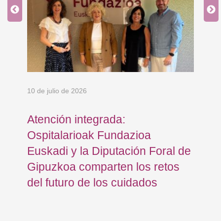
10 de julio de 2026
15 
e
Atención integrada:
La
Ospitalarioak Fundazioa
al
Euskadi y la Diputación Foral de
Ju
Gipuzkoa comparten los retos
de
del futuro de los cuidados
en