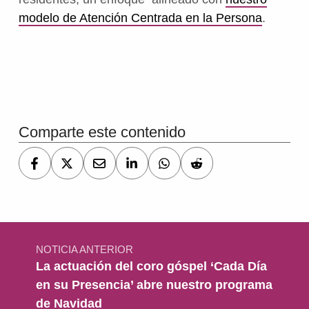
modelo de Atención Centrada en la Persona
.
Volver a la navegación principal
Comparte este contenido
Navegación de entradas
NOTICIA ANTERIOR
La actuación del coro góspel ‘Cada Día
en su Presencia’ abre nuestro programa
de Navidad