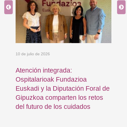
10 de julio de 2026
18 
Atención integrada:
Os
ra
Ospitalarioak Fundazioa
Eu
Euskadi y la Diputación Foral de
ce
Gipuzkoa comparten los retos
Ca
del futuro de los cuidados
Me