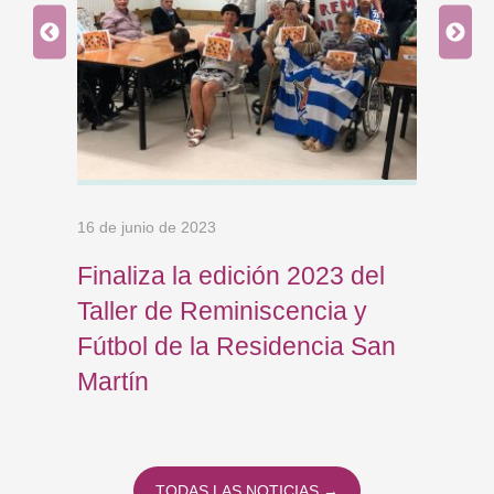
16 de junio de 2023
9 de j
la
Finaliza la edición 2023 del
Res
Taller de Reminiscencia y
Oña
Fútbol de la Residencia San
Are
Martín
TODAS LAS NOTICIAS →