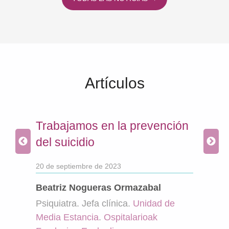
Artículos
Trabajamos en la prevención
Impo
del suicidio
físi
equ
20 de septiembre de 2023
pár
Beatriz Nogueras Ormazabal
8 de 
Psiquiatra. Jefa clínica.
Unidad de
as en
Media Estancia
.
Ospitalarioak
Alba