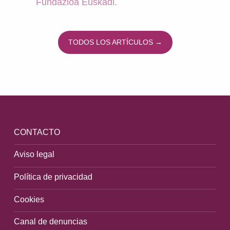
Fundazioa Euskadi
.
Fisi
Neur
Ospi
TODOS LOS ARTÍCULOS →
Volver a la navegación principal
CONTACTO
Aviso legal
Política de privacidad
Cookies
Canal de denuncias