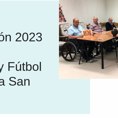
ión 2023
y Fútbol
ia San