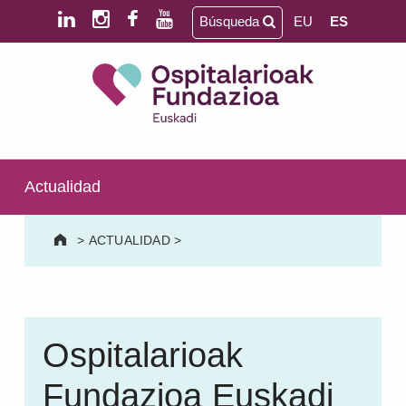
Saltar al contenido principal
Saltar al pie de página
Búsqueda
EU
ES
Ospitalarioak Fundazioa Euskadi (antes Aita Menni)
SALUD MENTAL | DISCAPACIDAD INTELECTUAL | NEURORREHABILITACIÓN Y DAÑO CEREBRAL | PERSONA MAYOR
Actualidad
>
ACTUALIDAD
>
Ospitalarioak
Fundazioa Euskadi