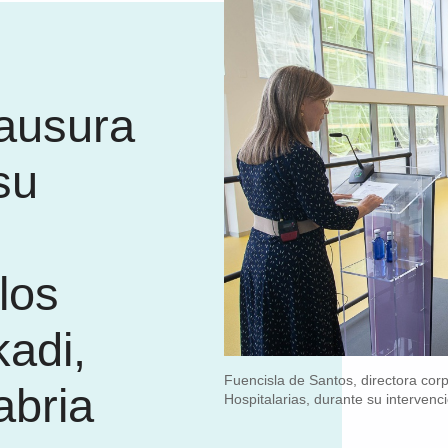
lausura
su
los
adi,
Fuencisla de Santos, directora cor
abria
Hospitalarias, durante su intervenc