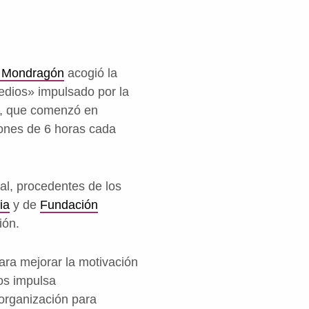
e Mondragón
acogió la
edios» impulsado por la
vo, que comenzó en
iones de 6 horas cada
tal, procedentes de los
ia
y de
Fundación
ión.
ara mejorar la motivación
os impulsa
 organización para