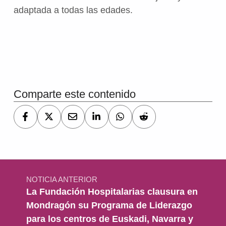
adaptada a todas las edades.
Volver a la navegación principal
Comparte este contenido
Navegación de entradas
NOTICIA ANTERIOR
La Fundación Hospitalarias clausura en
Mondragón su Programa de Liderazgo
para los centros de Euskadi, Navarra y