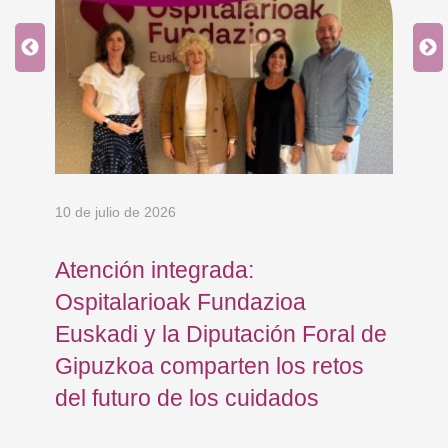
10 de julio de 2026
8 d
Atención integrada:
Jo
Ospitalarioak Fundazioa
re
Euskadi y la Diputación Foral de
ex
Gipuzkoa comparten los retos
En
del futuro de los cuidados