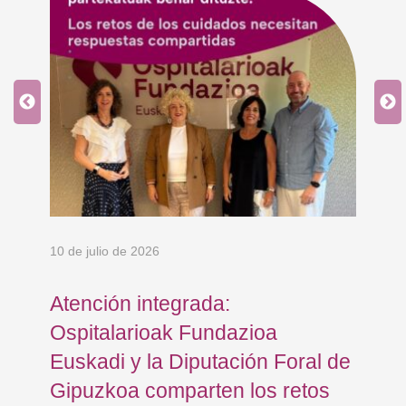
10 de julio de 2026
8 d
Atención integrada:
Jo
Ospitalarioak Fundazioa
re
Euskadi y la Diputación Foral de
ex
Gipuzkoa comparten los retos
En