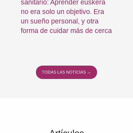
ad
sanitario: Aprender euskera
Jav
no era solo un objetivo. Era
mod
un sueño personal, y otra
Osp
forma de cuidar más de cerca
Eus
TODAS LAS NOTICIAS →