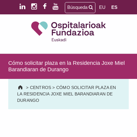
Saltar al contenido principal
Saltar al pie de página
Búsqueda
EU
ES
Ospitalarioak Fundazioa Euskadi (antes Aita Menni)
SALUD MENTAL | DISCAPACIDAD INTELECTUAL | NEURORREHABILITACIÓN Y DAÑO CEREBRAL | PERSONA MAYOR
Cómo solicitar plaza en la Residencia Joxe Miel
Barandiaran de Durango
>
CENTROS
>
CÓMO SOLICITAR PLAZA EN
LA RESIDENCIA JOXE MIEL BARANDIARAN DE
DURANGO