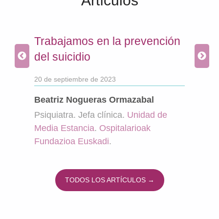
Artículos
a
Trabajamos en la prevención
Impo
 las
del suicidio
físi
equ
20 de septiembre de 2023
pár
Beatriz Nogueras Ormazabal
8 de 
Psiquiatra. Jefa clínica.
Unidad de
Media Estancia
.
Ospitalarioak
Alba
Fundazioa Euskadi
.
Fisi
Neur
Ospi
TODOS LOS ARTÍCULOS →