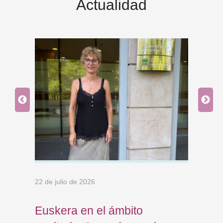
Actualidad
22 de julio de 2026
15 de 
Euskera en el ámbito
Coo