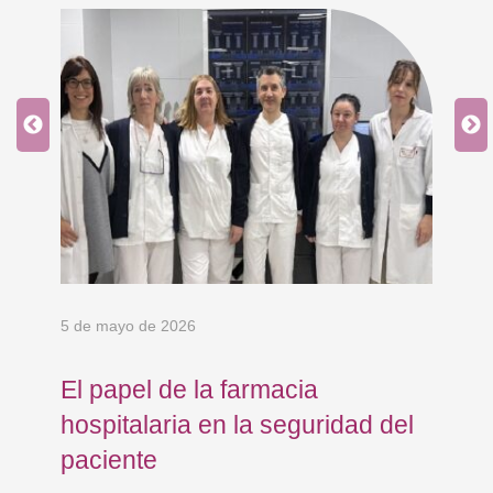
5 de mayo de 2026
24 
El papel de la farmacia
Os
hospitalaria en la seguridad del
Eu
paciente
co