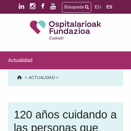
Saltar al contenido principal
Saltar al pie de página
Búsqueda
EU
ES
Ospitalarioak Fundazioa Euskadi (antes Aita Menni)
SALUD MENTAL | DISCAPACIDAD INTELECTUAL | NEURORREHABILITACIÓN Y DAÑO CEREBRAL | PERSONA MAYOR
Actualidad
>
ACTUALIDAD
>
120 años cuidando a
las personas que