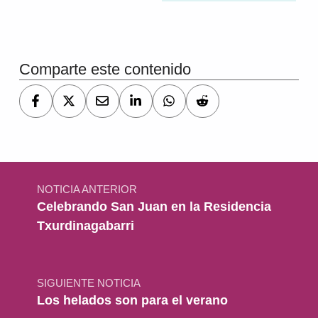
Volver a la navegación principal
Comparte este contenido
Navegación de entradas
NOTICIA ANTERIOR
Celebrando San Juan en la Residencia
Txurdinagabarri
SIGUIENTE NOTICIA
Los helados son para el verano