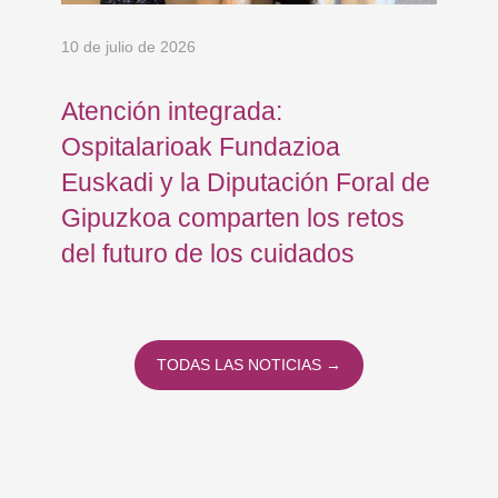
10 de julio de 2026
8 d
Atención integrada:
Jo
Ospitalarioak Fundazioa
re
Euskadi y la Diputación Foral de
ex
Gipuzkoa comparten los retos
En
del futuro de los cuidados
TODAS LAS NOTICIAS →