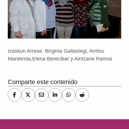
Izaskun Arrese, Birginia Gallastegi, Arritxu
Manterola,Elena Berecibar y Aintzane Ramos
Volver a la navegación principal
Comparte este contenido
Navegación de entradas