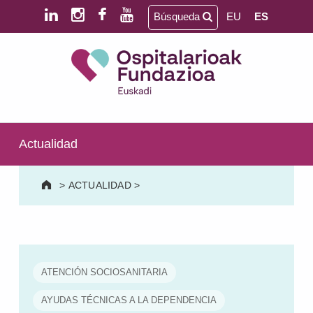
Saltar al contenido principal
Saltar al pie de página
Búsqueda
EU
ES
Ospitalarioak Fundazioa Euskadi (antes Aita Menni)
SALUD MENTAL | DISCAPACIDAD INTELECTUAL | NEURORREHABILITACIÓN Y DAÑO CEREBRAL | PERSONA MAYOR
Actualidad
>
ACTUALIDAD
>
ATENCIÓN SOCIOSANITARIA
AYUDAS TÉCNICAS A LA DEPENDENCIA