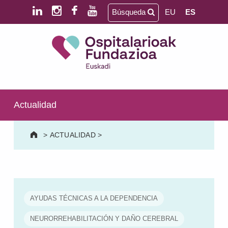
Saltar al contenido principal
Saltar al pie de página
Búsqueda
EU
ES
Ospitalarioak Fundazioa Euskadi (antes Aita Menni)
SALUD MENTAL | DISCAPACIDAD INTELECTUAL | NEURORREHABILITACIÓN Y DAÑO CEREBRAL | PERSONA MAYOR
Actualidad
>
ACTUALIDAD
>
AYUDAS TÉCNICAS A LA DEPENDENCIA
NEURORREHABILITACIÓN Y DAÑO CEREBRAL