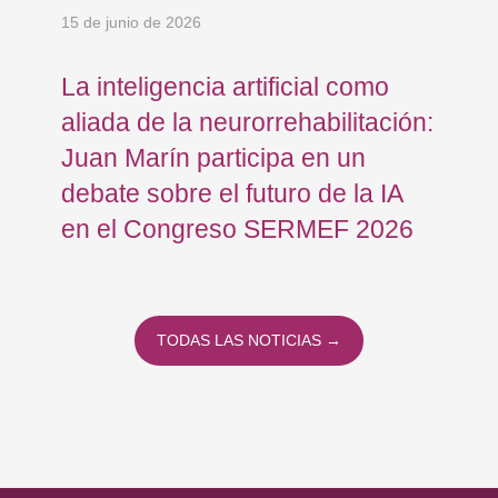
15 de junio de 2026
18 
an
La inteligencia artificial como
Re
aliada de la neurorrehabilitación:
Os
Juan Marín participa en un
Eu
debate sobre el futuro de la IA
op
en el Congreso SERMEF 2026
co
TODAS LAS NOTICIAS →