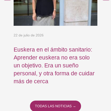
22 de julio de 2026
15 
Euskera en el ámbito sanitario:
Co
en
Aprender euskera no era solo
Ja
un objetivo. Era un sueño
mo
personal, y otra forma de cuidar
Os
más de cerca
Eu
TODAS LAS NOTICIAS →