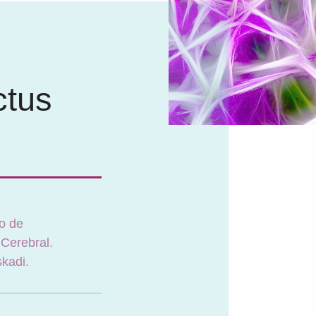
ctus
io de
 Cerebral
.
skadi
.