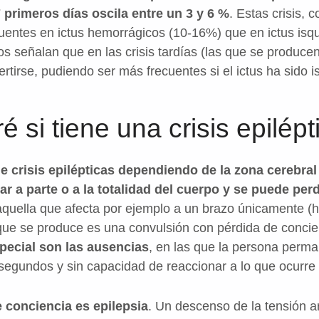
7 primeros días oscila entre un 3 y 6 %
. Estas crisis,
entes en ictus hemorrágicos (10-16%) que en ictus isq
 señalan que en las crisis tardías (las que se producen
vertirse, pudiendo ser más frecuentes si el ictus ha sido 
si tiene una crisis epilépt
e crisis epilépticas dependiendo de la zona cerebra
r a parte o a la totalidad del cuerpo y se puede perd
a aquella que afecta por ejemplo a un brazo únicamente 
o que se produce es una convulsión con pérdida de concie
pecial son las ausencias
, en las que la persona perma
 segundos y sin capacidad de reaccionar a lo que ocurre 
 conciencia es epilepsia
. Un descenso de la tensión a