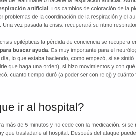
te de reanimarle o hacerle la respiración artificial.
Aunq
spiración artificial
. Los cambios de coloración de la pi
por problemas de la coordinación de la respiración y el a
. Una vez pasada la crisis, recuperará su ritmo respirator
crisis epilépticas la pérdida de conciencia se recupera
 para buscar ayuda
. Es muy importante para el neurólog
 día, lo que estaba haciendo, como empezó, si se sintió ra
irle que haga una orden), si hizo movimientos y con qué 
ecó, cuanto tiempo duró (a poder ser con reloj) y cuánto
e ir al hospital?
ra más de 5 minutos y no cede con la medicación, si se re
ay que trasladarle al hospital. Después del ataque pued