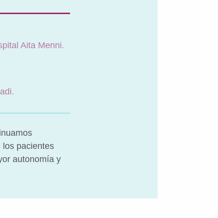
pital Aita Menni
.
adi
.
tinuamos
 los pacientes
ayor autonomía y