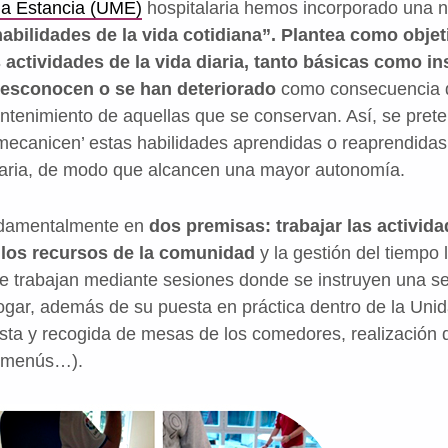
a Estancia (UME)
hospitalaria hemos incorporado una nu
bilidades de la vida cotidiana”. Plantea como objeti
 actividades de la vida diaria, tanto básicas como i
desconocen o se han deteriorado
como consecuencia d
tenimiento de aquellas que se conservan. Así, se prete
mecanicen’ estas habilidades aprendidas o reaprendida
diaria, de modo que alcancen una mayor autonomía.
ndamentalmente en
dos premisas: trabajar las activid
los recursos de la comunidad
y la gestión del tiempo l
e trabajan mediante sesiones donde se instruyen una se
ogar, además de su puesta en práctica dentro de la Unid
sta y recogida de mesas de los comedores, realización de
y menús…).