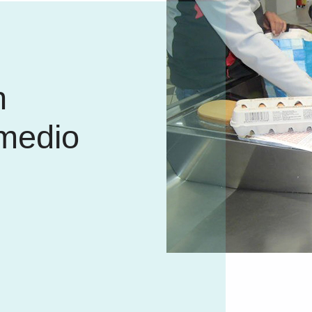
n
 medio