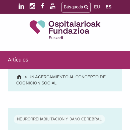
Saltar al contenido principal
Saltar al pie de página
Búsqueda
EU
ES
Ospitalarioak Fundazioa Euskadi (antes Aita Menni)
SALUD MENTAL | DISCAPACIDAD INTELECTUAL | NEURORREHABILITACIÓN Y DAÑO CEREBRAL | PERSONA MAYOR
Artículos
>
UN ACERCAMIENTO AL CONCEPTO DE
COGNICIÓN SOCIAL
NEURORREHABILITACIÓN Y DAÑO CEREBRAL