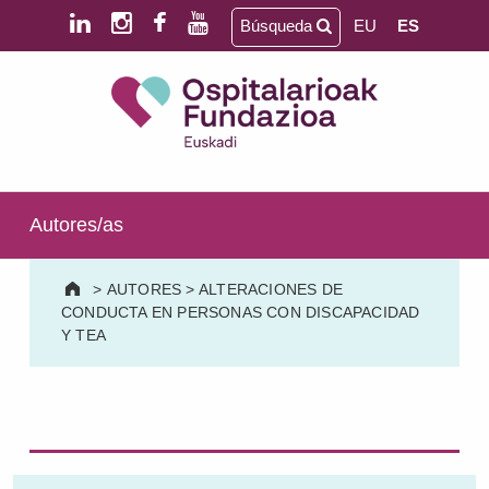
Saltar al contenido principal
Saltar al pie de página
Búsqueda
EU
ES
Ospitalarioak Fundazioa Euskadi (antes Aita Menni)
SALUD MENTAL | DISCAPACIDAD INTELECTUAL | NEURORREHABILITACIÓN Y DAÑO CEREBRAL | PERSONA MAYOR
Autores/as
>
AUTORES
>
ALTERACIONES DE
CONDUCTA EN PERSONAS CON DISCAPACIDAD
Y TEA