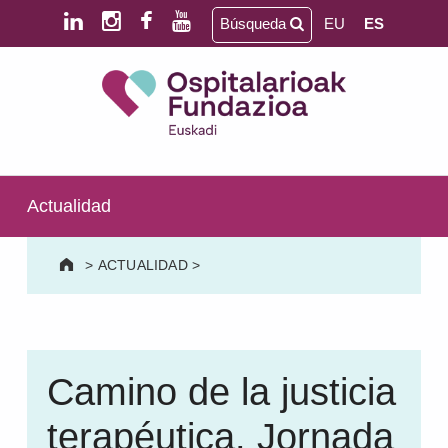
Saltar al contenido principal
Saltar al pie de página
Búsqueda
EU
ES
Ospitalarioak Fundazioa Euskadi (antes Aita Menni)
SALUD MENTAL | DISCAPACIDAD INTELECTUAL | NEURORREHABILITACIÓN Y DAÑO CEREBRAL | PERSONA MAYOR
Actualidad
>
ACTUALIDAD
>
Camino de la justicia
terapéutica. Jornada