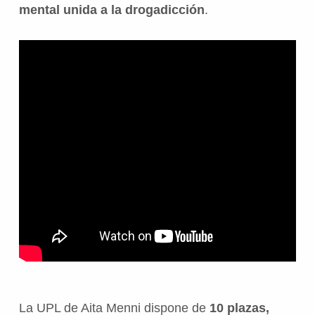
mental unida a la drogadicción
.
La UPL de Aita Menni dispone de
10 plazas,