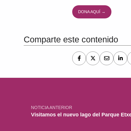
DONA AQUÍ →
Volver a la navegación principal
Comparte este contenido
Navegación de entradas
NOTICIA ANTERIOR
Visitamos el nuevo lago del Parque Etxe