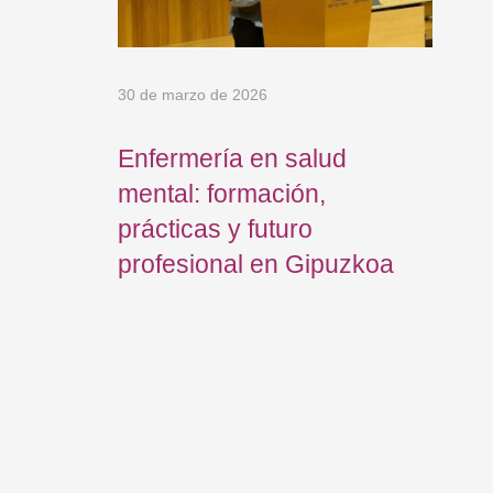
30 de marzo de 2026
12 
Enfermería en salud
El
mental: formación,
In
prácticas y futuro
ne
profesional en Gipuzkoa
jo