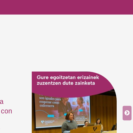
ía
 con
y