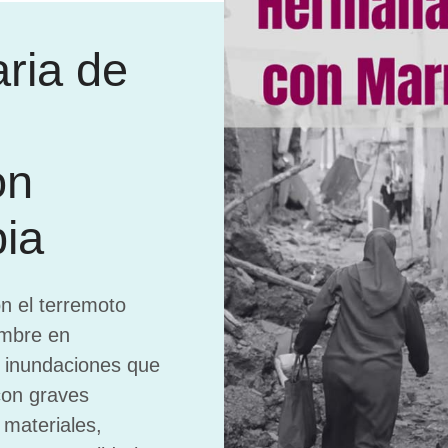
ria de
on
ia
n el terremoto
embre en
s inundaciones que
con graves
materiales,