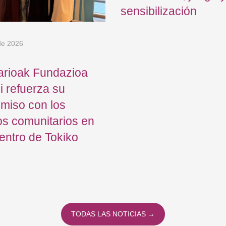
sensibilización
 de 2026
arioak Fundazioa
 refuerza su
miso con los
s comunitarios en
entro de Tokiko
TODAS LAS NOTICIAS →