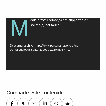
M
Reproductor
edia error: Format(s) not supported or
source(s) not found
de
vídeo
Descargar archivo: https://www.personamayor.org/wp-
content/uploads/santa-agueda-2020.mp4?_=1
Volver a la navegación principal
Comparte este contenido