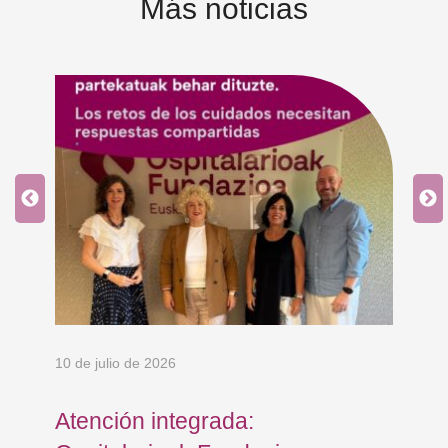
Más noticias
10 de julio de 2026
8 d
en
Atención integrada:
Jo