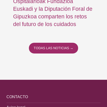
Ospitalarioak Fundazioa
re
Euskadi y la Diputación Foral de
ex
Gipuzkoa comparten los retos
En
del futuro de los cuidados
TODAS LAS NOTICIAS →
CONTACTO