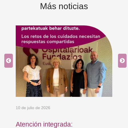
Más noticias
10 de julio de 2026
8 d
an
Atención integrada:
Jo