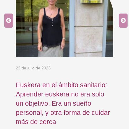
an
 y
22 de julio de 2026
15 
Euskera en el ámbito sanitario:
Co
Aprender euskera no era solo
Ja
un objetivo. Era un sueño
mo
personal, y otra forma de cuidar
Os
más de cerca
Eu