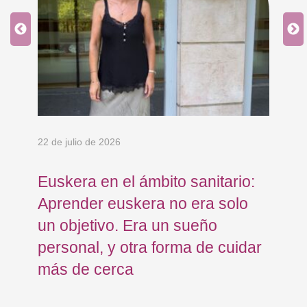
an
 y
22 de julio de 2026
15 
Euskera en el ámbito sanitario:
Co
Aprender euskera no era solo
Ja
un objetivo. Era un sueño
mo
personal, y otra forma de cuidar
Os
más de cerca
Eu