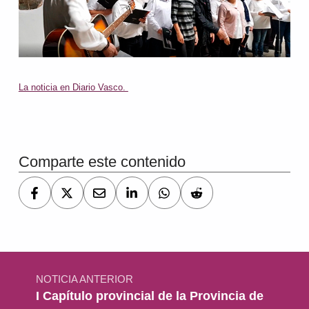
La noticia en Diario Vasco.
Volver a la navegación principal
Comparte este contenido
Navegación de entradas
NOTICIA ANTERIOR
I Capítulo provincial de la Provincia de