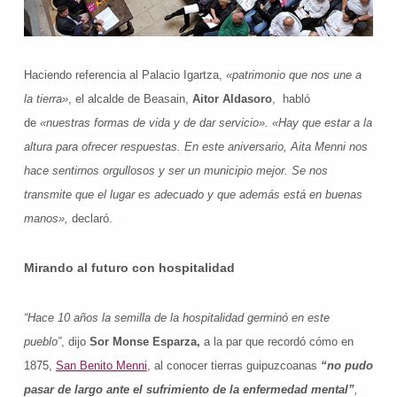
Haciendo referencia
al Palacio Igartza,
«patrimonio que nos une a
la tierra»
, el
alcalde de Beasain,
Aitor Aldasoro
, habló
de
«nuestras formas de vida y de dar servicio». «Hay que estar a la
altura para ofrecer respuestas. En este aniversario, Aita Menni nos
hace sentirnos orgullosos y ser un municipio mejor. Se nos
transmite que el lugar es adecuado y que además está en buenas
manos»,
declaró.
Mirando al futuro con hospitalidad
“Hace 10 años la semilla de la hospitalidad germinó en este
pueblo”
, dijo
S
or Monse Esparza
,
a la par que recordó cómo en
1875,
San Benito Menni
, al conocer tierras guipuzcoanas
“no pudo
pasar de largo ante el sufrimiento de la enfermedad mental”
,