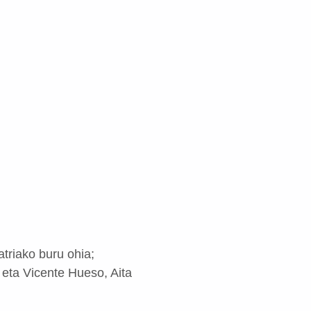
triako buru ohia;
eta Vicente Hueso, Aita