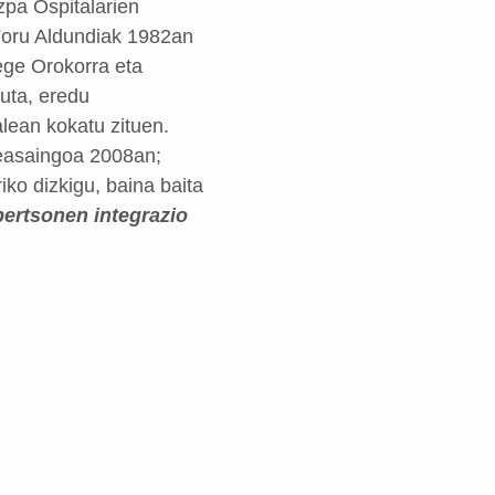
zpa Ospitalarien
 Foru Aldundiak 1982an
ge Orokorra eta
uta, eredu
lean kokatu zituen.
Beasaingoa 2008an;
ko dizkigu, baina baita
pertsonen integrazio