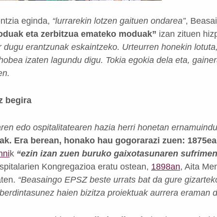
entzia eginda,
“lurrarekin lotzen gaituen ondarea”
, Beasa
oduak eta zerbitzua emateko moduak”
izan zituen hiz
r dugu erantzunak eskaintzeko.
Urteurren honekin lotuta
 hobea izaten lagundu digu.
Tokia egokia dela eta, gaine
en.
z begira
aren edo ospitalitatearen hazia herri honetan ernamuind
a
k. Era berean, honako hau gogorarazi zuen: 1875ea
nni
k
“ezin izan zuen buruko gaixotasunaren sufrimen
spitalarien Kongregazioa eratu ostean,
1898an
, Aita Me
aten.
“Beasaingo EPSZ beste urrats bat da gure gizarte
berdintasunez haien bizitza proiektuak aurrera eraman di