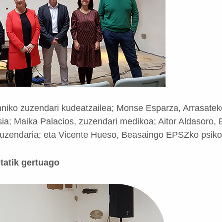
nniko zuzendari kudeatzailea; Monse Esparza, Arrasatek
; Maika Palacios, zuzendari medikoa; Aitor Aldasoro, 
zuzendaria; eta Vicente Hueso, Beasaingo EPSZko psikol
tatik gertuago