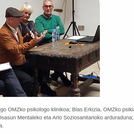
ngo OMZko psikologo klinikoa; Blas Erkizia, OMZko psikia
sasun Mentaleko eta Arlo Soziosanitarioko arduraduna; 
a.