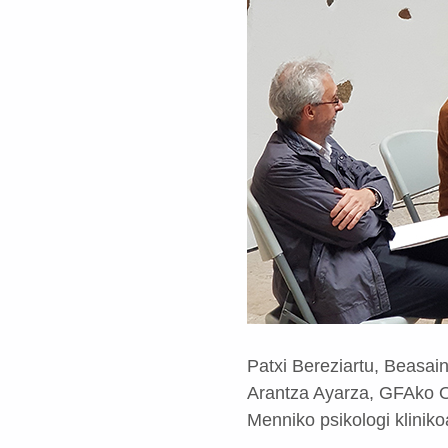
Patxi Bereziartu, Beasai
Arantza Ayarza, GFAko O
Menniko psikologi kliniko