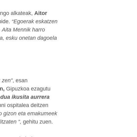
ingo alkateak,
Aitor
pide.
“Egoerak eskatzen
, Aita Mennik harro
ra, esku onetan dagoela
u zen”
, esan
n,
Gipuzkoa ezagutu
dua ikusita aurrera
nni ospitalea deitzen
ko gizon eta emakumeek
tzaten ”,
gehitu zuen.