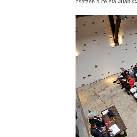
osatzen dute eta
Juan Ca