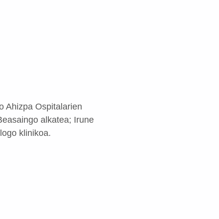
o Ahizpa Ospitalarien
Beasaingo alkatea; Irune
ogo klinikoa.