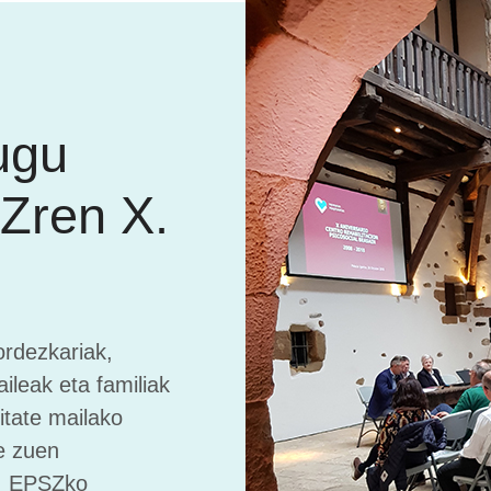
ugu
Zren X.
ordezkariak,
ileak eta familiak
itate mailako
e zuen
a, EPSZko