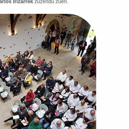
rlos Irizarrek
zuzendu zuen.