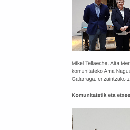
Mikel Tellaeche, Aita Me
komunitateko Ama Nagusia
Galarraga, erizaintzako 
Komunitatetik eta etxee