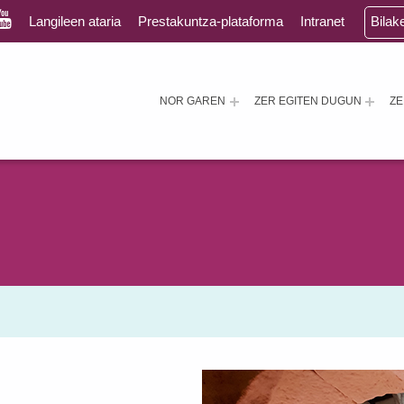
Langileen ataria
Prestakuntza-plataforma
Intranet
Bilak
NOR GAREN
ZER EGITEN DUGUN
Z