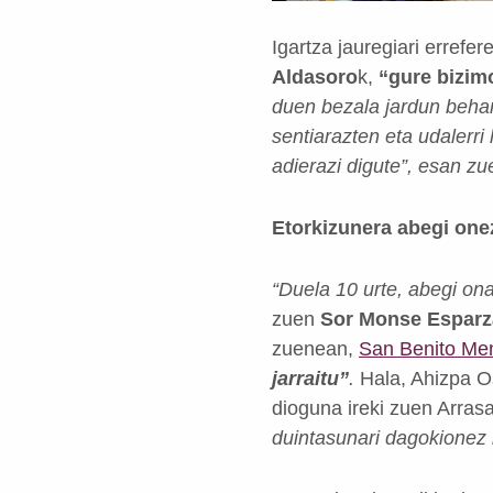
Igartza jauregiari errefer
Aldasoro
k,
“gure bizim
duen bezala jardun beha
sentiarazten eta udalerri
adierazi digute”,
esan zu
Etorkizunera abegi one
“Duela 10 urte, abegi on
zuen
S
or Monse Esparz
zuenean,
San Benito Me
jarraitu”
.
Hala, Ahizpa O
dioguna ireki zuen Arras
duintasunari dagokionez 