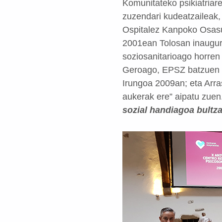
Komunitateko psikiatriar
zuzendari kudeatzaileak,
Ospitalez Kanpoko Osas
2001ean Tolosan inaugur
soziosanitarioago horren
Geroago, EPSZ batzuen k
Irungoa 2009an; eta Arra
aukerak ere” aipatu zuen
sozial handiagoa bultza