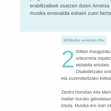
erabiltzaileek osatzen duten Ametsa
musika emanaldia eskaini zuen berta
2018(e)ko urria(r)en 31a
2
008an inauguratu
urteurrena ospatz
ekitaldia antolatu
Osakidetzako orde
eta zuzendaritzako kidea
Zentro horretan Aita Men
mailan buruko gaixotasun 
lotuta.
Musika ere izan z