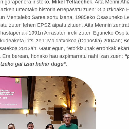
en garapenera iristeko,
Mikel Tellaeche
k, Aita Menni Ahi
 azken urteotako historia errepasatu zuen: Gipuzkoako
un Mentaleko Sarea sortu izana, 1985eko Osasuneko Le
atu zuten lehen EPSZ aipatu zituen.
Aita Mennin zentrat
 hastapenak 1991n Arrasaten ireki zuten Eguneko Ospita
udeaketa iritsi zen: Maldatxokoa (Donostia) 2004an; 
satekoa 2013an. Gaur egun, “etorkizunak erronkak ekarri
. Era berean, honako hau azpimarratu nahi izan zuen:
“
tzeko gai izan behar dugu”.