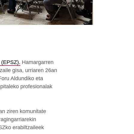
a (EPSZ)
.
Hamargarren
aile gisa, urriaren 26an
Foru Aldundiko eta
pitaleko profesionalak
an ziren komunitate
ragingarriarekin
Zko erabiltzaileek