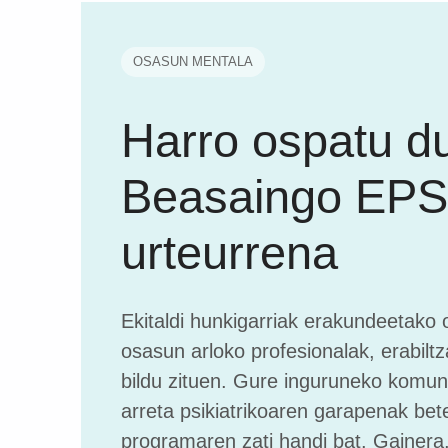
OSASUN MENTALA
Harro ospatu d
Beasaingo EPS
urteurrena
Ekitaldi hunkigarriak erakundeetako 
osasun arloko profesionalak, erabiltza
bildu zituen. Gure inguruneko komun
arreta psikiatrikoaren garapenak bet
programaren zati handi bat. Gainer