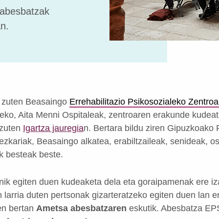
 abesbatzak
n.
 zuten Beasaingo
Errehabilitazio Psikosozialeko Zentro
eko, Aita Menni Ospitaleak, zentroaren erakunde kudeatz
 zuten
Igartza jauregia
n
.
Bertara bildu ziren Gipuzkoako 
zkariak, Beasaingo alkatea, erabiltzaileak, senideak, os
k besteak beste.
nik egiten duen kudeaketa dela eta goraipamenak ere iz
larria duten pertsonak gizarteratzeko egiten duen lan e
en bertan
Ametsa abesbatzaren
eskutik. Abesbatza EPS