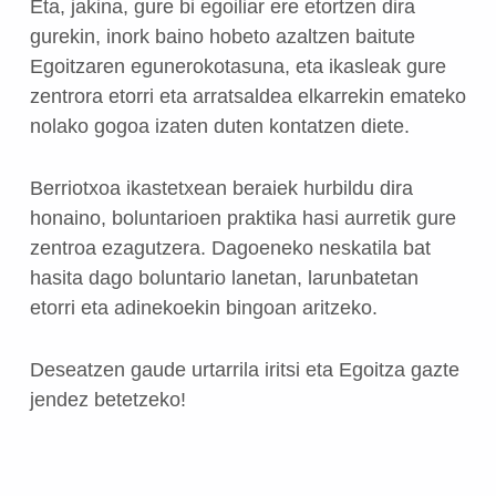
Eta, jakina, gure bi egoiliar ere etortzen dira
gurekin, inork baino hobeto azaltzen baitute
Egoitzaren egunerokotasuna, eta ikasleak gure
zentrora etorri eta arratsaldea elkarrekin emateko
nolako gogoa izaten duten kontatzen diete.
Berriotxoa ikastetxean beraiek hurbildu dira
honaino, boluntarioen praktika hasi aurretik gure
zentroa ezagutzera. Dagoeneko neskatila bat
hasita dago boluntario lanetan, larunbatetan
etorri eta adinekoekin bingoan aritzeko.
Deseatzen gaude urtarrila iritsi eta Egoitza gazte
jendez betetzeko!