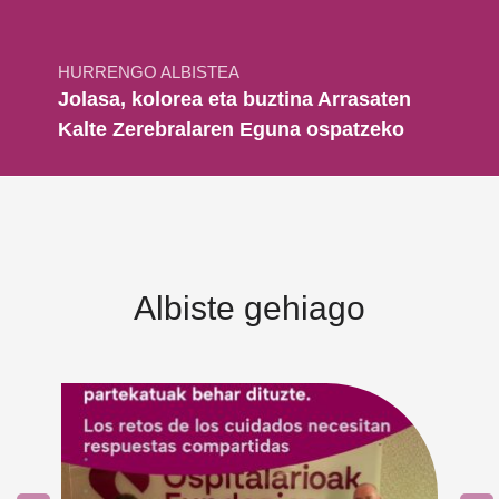
HURRENGO ALBISTEA
Jolasa, kolorea eta buztina Arrasaten
Kalte Zerebralaren Eguna ospatzeko
Albiste gehiago