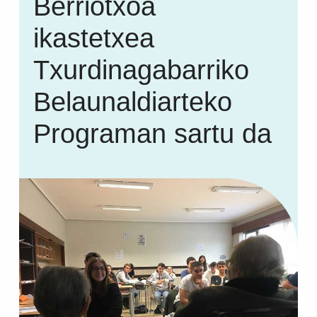
Berriotxoa
ikastetxea
Txurdinagabarriko
Belaunaldiarteko
Programan sartu da