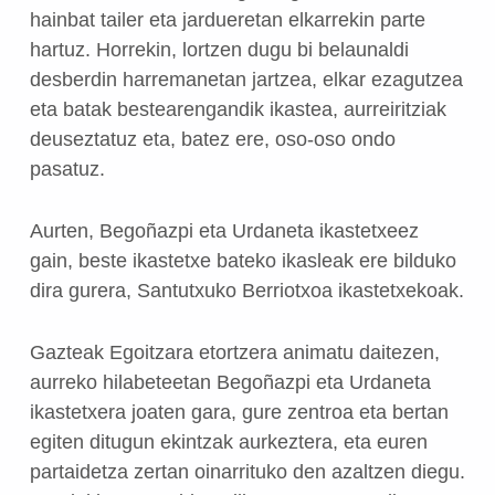
hainbat tailer eta jardueretan elkarrekin parte
hartuz. Horrekin, lortzen dugu bi belaunaldi
desberdin harremanetan jartzea, elkar ezagutzea
eta batak bestearengandik ikastea, aurreiritziak
deuseztatuz eta, batez ere, oso-oso ondo
pasatuz.
Aurten, Begoñazpi eta Urdaneta ikastetxeez
gain, beste ikastetxe bateko ikasleak ere bilduko
dira gurera, Santutxuko Berriotxoa ikastetxekoak.
Gazteak Egoitzara etortzera animatu daitezen,
aurreko hilabeteetan Begoñazpi eta Urdaneta
ikastetxera joaten gara, gure zentroa eta bertan
egiten ditugun ekintzak aurkeztera, eta euren
partaidetza zertan oinarrituko den azaltzen diegu.