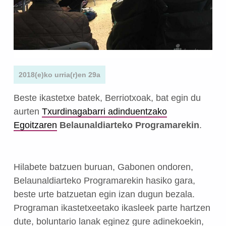
2018(e)ko urria(r)en 29a
Beste ikastetxe batek, Berriotxoak, bat egin du
aurten
Txurdinagabarri adinduentzako
Egoitzaren
Belaunaldiarteko Programarekin
.
Hilabete batzuen buruan, Gabonen ondoren,
Belaunaldiarteko Programarekin hasiko gara,
beste urte batzuetan egin izan dugun bezala.
Programan ikastetxeetako ikasleek parte hartzen
dute, boluntario lanak eginez gure adinekoekin,