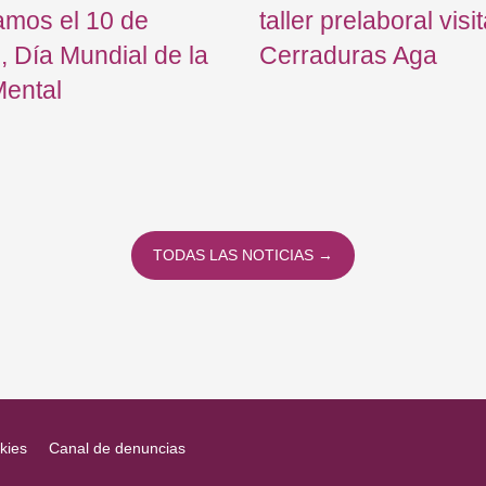
amos el 10 de
taller prelaboral visi
, Día Mundial de la
Cerraduras Aga
Mental
TODAS LAS NOTICIAS →
kies
Canal de denuncias