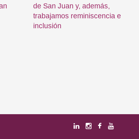
tan
de San Juan y, además,
me
trabajamos reminiscencia e
to
inclusión
re