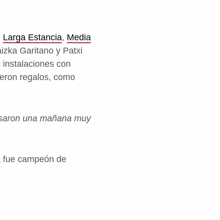
e
Larga Estancia
,
Media
aizka Garitano y Patxi
s instalaciones con
ieron regalos, como
pasaron una mañana muy
da fue campeón de