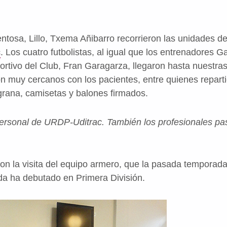
tosa, Lillo, Txema Añibarro recorrieron las unidades d
c
. Los cuatro futbolistas, al igual que los entrenadores G
eportivo del Club, Fran Garagarza, llegaron hasta nuestra
on muy cercanos con los pacientes, entre quienes repart
grana, camisetas y balones firmados.
personal de URDP-Uditrac. También los profesionales 
on la visita del equipo armero, que la pasada tempora
a ha debutado en Primera División.