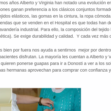
imos años Alberto y Virginia han notado una evolución en 
usones ganan preferencia a los clásicos conjuntos formad
ejidos elásticos, las gomas en la cintura, la ropa cómoda
prendas que se venden en el Hospital es que todas han d
andería industrial. Para ello, la composición del tejid
ntética). Se exige durabilidad y calidad. Y cada vez más 
s bien por fuera nos ayuda a sentirnos mejor por dentro
 pacientes disfrutan. La mayoría les cuentan a Alberto y 
 quieren ponerse guapas para ir a Donosti a ver a los sob
as hermanas aprovechan para comprar con confianza y t