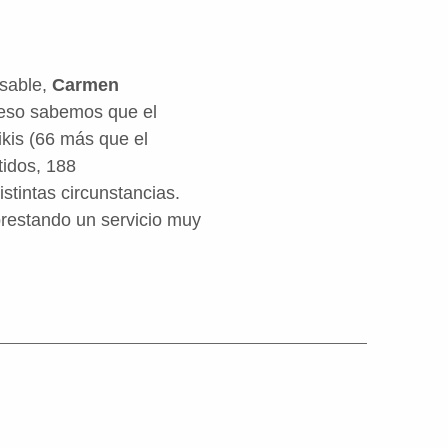
nsable,
Carmen
r eso sabemos que el
kis (66 más que el
tidos, 188
stintas circunstancias.
prestando un servicio muy