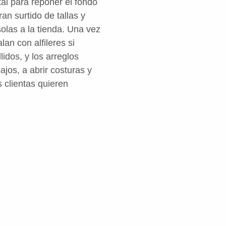
al para reponer el fondo
an surtido de tallas y
olas a la tienda. Una vez
an con alfileres si
idos, y los arreglos
jos, a abrir costuras y
 clientas quieren