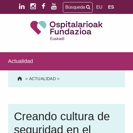
Saltar al contenido principal
Saltar al pie de página
Búsqueda
EU
ES
Ospitalarioak Fundazioa Euskadi (antes Aita Menni)
SALUD MENTAL | DISCAPACIDAD INTELECTUAL | NEURORREHABILITACIÓN Y DAÑO CEREBRAL | PERSONA MAYOR
Actualidad
>
ACTUALIDAD
>
Creando cultura de
seguridad en el