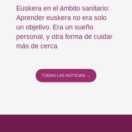
Euskera en el ámbito sanitario:
Co
Aprender euskera no era solo
Ja
un objetivo. Era un sueño
mo
personal, y otra forma de cuidar
Os
más de cerca
Eu
TODAS LAS NOTICIAS →