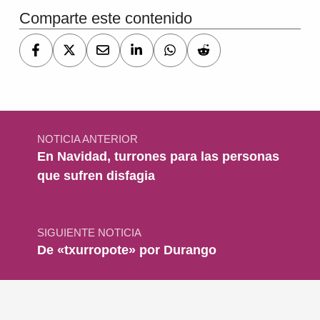
Comparte este contenido
Navegación de entradas
NOTICIA ANTERIOR
En Navidad, turrones para las personas
que sufren disfagia
SIGUIENTE NOTICIA
De «txurropote» por Durango