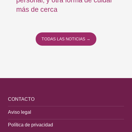
personal, y otra forma de cuidar
Os
más de cerca
Eu
TODAS LAS NOTICIAS →
CONTACTO
Aviso legal
Política de privacidad