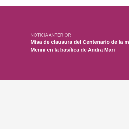
Navegación de entradas
NOTICIA ANTERIOR
Misa de clausura del Centenario de la 
Menni en la basílica de Andra Mari