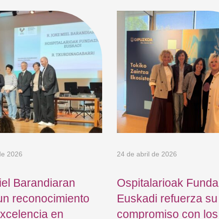
de 2026
24 de abril de 2026
el Barandiaran
Ospitalarioak Funda
un reconocimiento
Euskadi refuerza su
excelencia en
compromiso con los