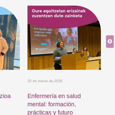
6 d
8 
di
me
30 de marzo de 2026
zioa
Enfermería en salud
mental: formación,
prácticas y futuro