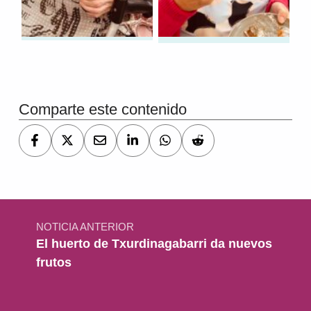
Volver a la navegación principal
Comparte este contenido
Navegación de entradas
NOTICIA ANTERIOR
El huerto de Txurdinagabarri da nuevos
frutos