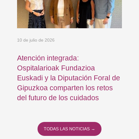
10 de julio de 2026
8 d
Atención integrada:
Jo
Ospitalarioak Fundazioa
re
Euskadi y la Diputación Foral de
ex
Gipuzkoa comparten los retos
En
del futuro de los cuidados
TODAS LAS NOTICIAS →