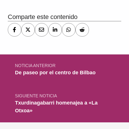
Comparte este contenido
Navegación de entradas
NOTICIA ANTERIOR
De paseo por el centro de Bilbao
SIGUIENTE NOTICIA
Txurdinagabarri homenajea a «La
Otxoa»