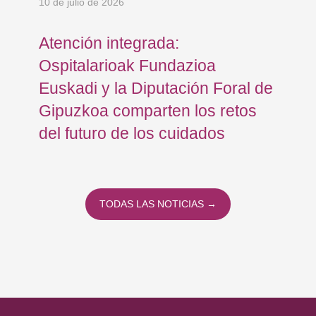
10 de julio de 2026
8 d
Atención integrada:
Jo
Ospitalarioak Fundazioa
re
Euskadi y la Diputación Foral de
ex
Gipuzkoa comparten los retos
En
del futuro de los cuidados
TODAS LAS NOTICIAS →