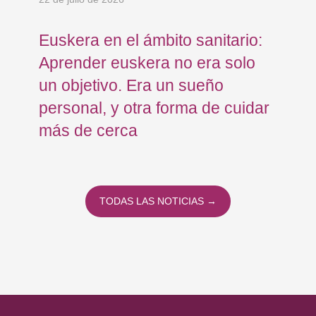
Euskera en el ámbito sanitario:
Co
Aprender euskera no era solo
Ja
un objetivo. Era un sueño
mo
personal, y otra forma de cuidar
Os
más de cerca
Eu
TODAS LAS NOTICIAS →