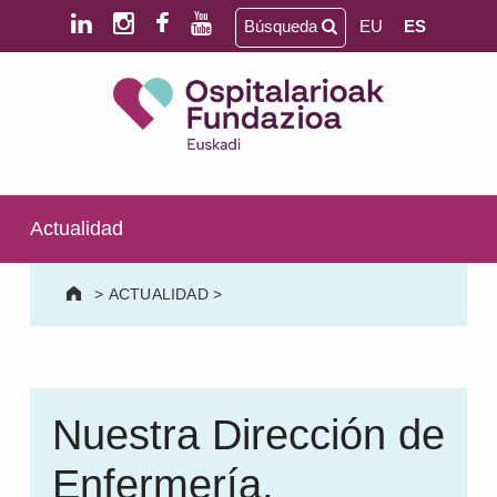
Saltar al contenido principal
Saltar al pie de página
Búsqueda
EU
ES
Ospitalarioak Fundazioa Euskadi (antes Aita Menni)
SALUD MENTAL | DISCAPACIDAD INTELECTUAL | NEURORREHABILITACIÓN Y DAÑO CEREBRAL | PERSONA MAYOR
Actualidad
>
ACTUALIDAD
>
Nuestra Dirección de
Enfermería,