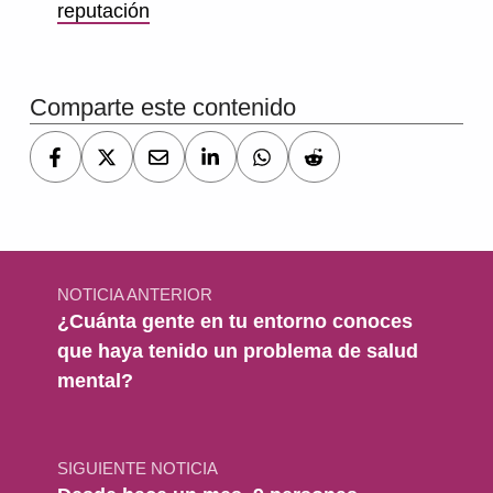
reputación
Volver a la navegación principal
Comparte este contenido
Navegación de entradas
NOTICIA ANTERIOR
¿Cuánta gente en tu entorno conoces
que haya tenido un problema de salud
mental?
SIGUIENTE NOTICIA