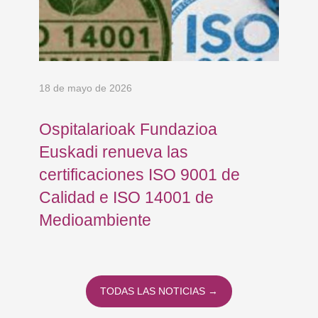
18 de mayo de 2026
18 
Ospitalarioak Fundazioa
Os
Euskadi renueva las
Eu
certificaciones ISO 9001 de
de
Calidad e ISO 14001 de
Medioambiente
TODAS LAS NOTICIAS →