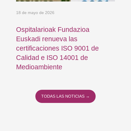
18 de mayo de 2026
5 d
Ospitalarioak Fundazioa
El
e
Euskadi renueva las
ho
certificaciones ISO 9001 de
pa
Calidad e ISO 14001 de
Medioambiente
TODAS LAS NOTICIAS →