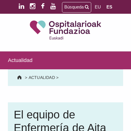
Saltar al contenido principal
Saltar al pie de página
Búsqueda
EU
ES
Ospitalarioak Fundazioa Euskadi (antes Aita Menni)
SALUD MENTAL | DISCAPACIDAD INTELECTUAL | NEURORREHABILITACIÓN Y DAÑO CEREBRAL | PERSONA MAYOR
Actualidad
>
ACTUALIDAD
>
El equipo de
Enfermería de Aita