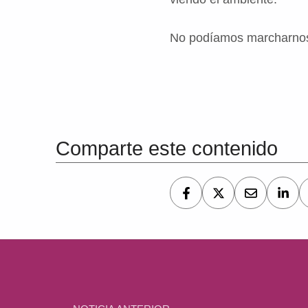
No podíamos marcharnos s
Volver a la navegación principal
Comparte este contenido
Navegación de entradas