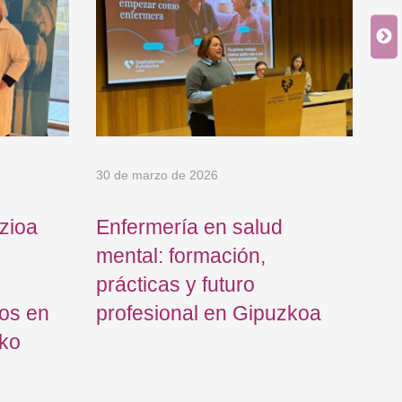
8 
di
me
30 de marzo de 2026
zioa
Enfermería en salud
mental: formación,
prácticas y futuro
os en
profesional en Gipuzkoa
iko