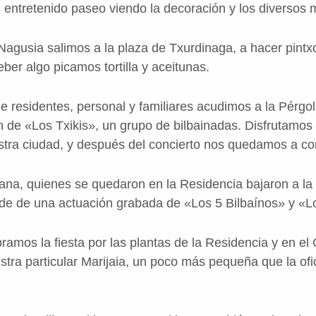
n entretenido paseo viendo la decoración y los diversos 
 Nagusia salimos a la plaza de Txurdinaga, a hacer pint
er algo picamos tortilla y aceitunas.
de residentes, personal y familiares acudimos a la Pérg
ón de «Los Txikis», un grupo de bilbainadas. Disfrutamo
stra ciudad, y después del concierto nos quedamos a co
ana, quienes se quedaron en la Residencia bajaron a la s
ande de una actuación grabada de «Los 5 Bilbaínos» y «Lo
ramos la fiesta por las plantas de la Residencia y en el 
estra particular Marijaia, un poco más pequeña que la ofic