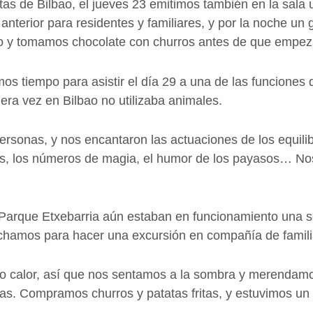
tas de Bilbao, el jueves 23 emitimos también en la sala
a anterior para residentes y familiares, y por la noche un
cto y tomamos chocolate con churros antes de que empez
mos tiempo para asistir el día 29 a una de las funciones d
era vez en Bilbao no utilizaba animales.
rsonas, y nos encantaron las actuaciones de los equilibr
tas, los números de magia, el humor de los payasos… No
 Parque Etxebarria aún estaban en funcionamiento una 
chamos para hacer una excursión en compañía de famili
o calor, así que nos sentamos a la sombra y merenda
cas. Compramos churros y patatas fritas, y estuvimos u