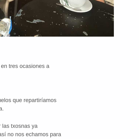
en tres ocasiones a
elos que repartiríamos
a.
r las txosnas ya
 así no nos echamos para