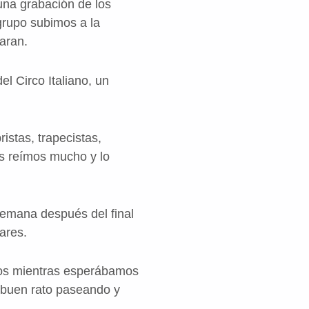
 una grabación de los
 grupo subimos a la
aran.
el Circo Italiano, un
istas, trapecistas,
s reímos mucho y lo
semana después del final
ares.
mos mientras esperábamos
n buen rato paseando y