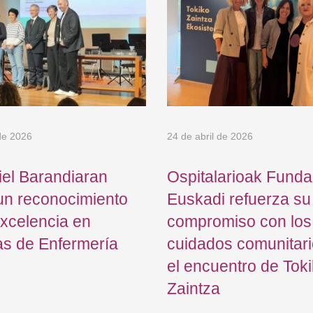
de 2026
24 de abril de 2026
el Barandiaran
Ospitalarioak Funda
un reconocimiento
Euskadi refuerza su
excelencia en
compromiso con los
as de Enfermería
cuidados comunitari
el encuentro de Tok
Zaintza