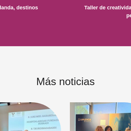
rlanda, destinos
Taller de creativid
p
Más noticias