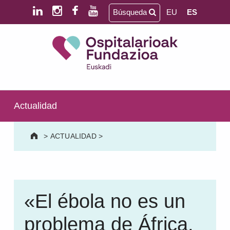
Saltar al contenido principal
Saltar al pie de página
Búsqueda
EU
ES
Ospitalarioak Fundazioa Euskadi (antes Aita Menni)
SALUD MENTAL | DISCAPACIDAD INTELECTUAL | NEURORREHABILITACIÓN Y DAÑO CEREBRAL | PERSONA MAYOR
Actualidad
>
ACTUALIDAD
>
«El ébola no es un
problema de África,