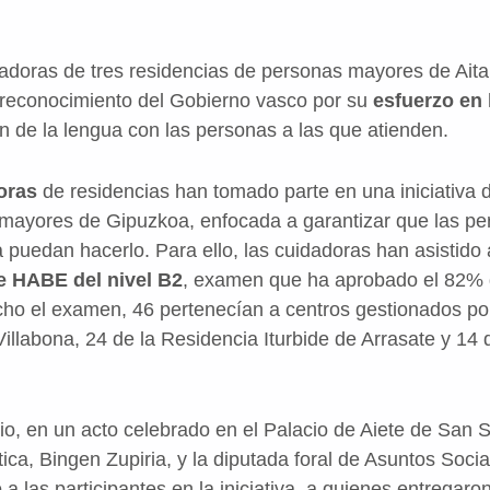
adoras de tres residencias de personas mayores de Aita 
l reconocimiento del Gobierno vasco por su
esfuerzo en 
ión de la lengua con las personas a las que atienden.
oras
de residencias han tomado parte en una iniciativa d
 mayores de Gipuzkoa, enfocada a garantizar que las pe
a puedan hacerlo. Para ello, las cuidadoras han asistido
 HABE del nivel B2
, examen que ha aprobado el 82% de
ho el examen, 46 pertenecían a centros gestionados por
illabona, 24 de la Residencia Iturbide de Arrasate y 14
io, en un acto celebrado en el Palacio de Aiete de San 
stica, Bingen Zupiria, y la diputada foral de Asuntos Soci
a las participantes en la iniciativa, a quienes entregaro