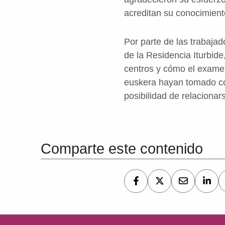
acreditan su conocimient
Por parte de las trabajad
de la Residencia Iturbid
centros y cómo el examen
euskera hayan tomado con
posibilidad de relaciona
Volver a la navegación principal
Comparte este contenido
Navegación de entradas