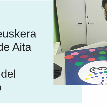
euskera
de Aita
 del
o