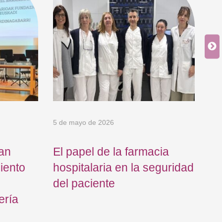
5 de mayo de 2026
24 
an
El papel de la farmacia
Os
iento
hospitalaria en la seguridad
Eu
del paciente
co
ería
cu
el