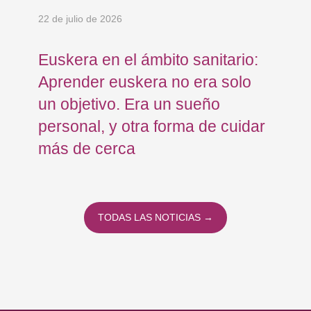
22 de julio de 2026
15 
Euskera en el ámbito sanitario:
Co
Aprender euskera no era solo
Ja
un objetivo. Era un sueño
mo
personal, y otra forma de cuidar
Os
más de cerca
Eu
TODAS LAS NOTICIAS →